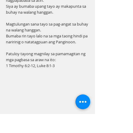
nagpapababa sa atin.
Siya ay bumaba upang tayo ay makapunta sa
buhay na walang hanggan.
Magtulungan sana tayo sa pag-angat sa buhay
na walang hanggan.
Bumaba rin tayo lalo na sa mga taong hindi pa
naririnig o natatagpuan ang Panginoon.
Patuloy tayong magnilay sa pamamagitan ng
mga pagbasa sa araw na ito:
1 Timothy 6:2-12, Luke 8:1-3