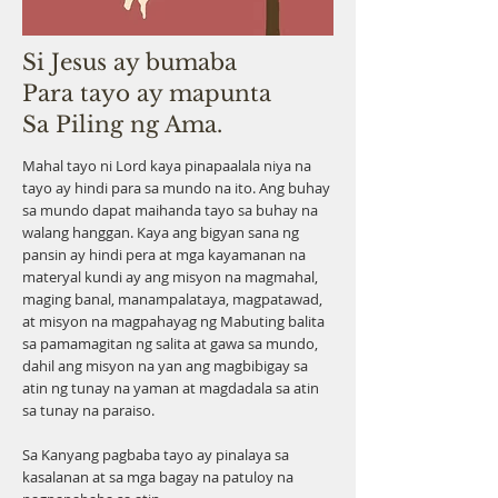
Si Jesus ay bumaba
Para tayo ay mapunta
Sa Piling ng Ama.
Mahal tayo ni Lord kaya pinapaalala niya na
tayo ay hindi para sa mundo na ito. Ang buhay
sa mundo dapat maihanda tayo sa buhay na
walang hanggan. Kaya ang bigyan sana ng
pansin ay hindi pera at mga kayamanan na
materyal kundi ay ang misyon na magmahal,
maging banal, manampalataya, magpatawad,
at misyon na magpahayag ng Mabuting balita
sa pamamagitan ng salita at gawa sa mundo,
dahil ang misyon na yan ang magbibigay sa
atin ng tunay na yaman at magdadala sa atin
sa tunay na paraiso.
Sa Kanyang pagbaba tayo ay pinalaya sa
kasalanan at sa mga bagay na patuloy na