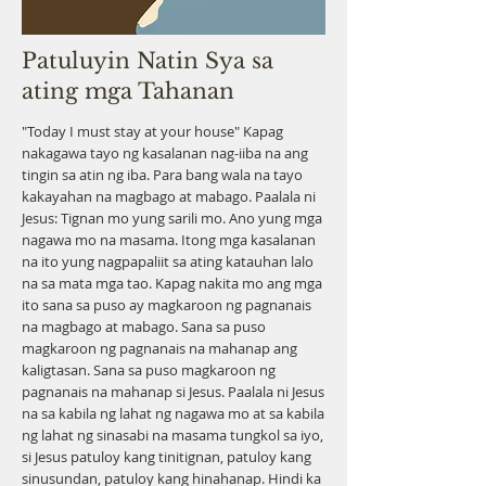
Patuluyin Natin Sya sa
ating mga Tahanan
"Today I must stay at your house" Kapag
nakagawa tayo ng kasalanan nag-iiba na ang
tingin sa atin ng iba. Para bang wala na tayo
kakayahan na magbago at mabago. Paalala ni
Jesus: Tignan mo yung sarili mo. Ano yung mga
nagawa mo na masama. Itong mga kasalanan
na ito yung nagpapaliit sa ating katauhan lalo
na sa mata mga tao. Kapag nakita mo ang mga
ito sana sa puso ay magkaroon ng pagnanais
na magbago at mabago. Sana sa puso
magkaroon ng pagnanais na mahanap ang
kaligtasan. Sana sa puso magkaroon ng
pagnanais na mahanap si Jesus. Paalala ni Jesus
na sa kabila ng lahat ng nagawa mo at sa kabila
ng lahat ng sinasabi na masama tungkol sa iyo,
si Jesus patuloy kang tinitignan, patuloy kang
sinusundan, patuloy kang hinahanap. Hindi ka